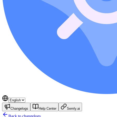
Changelogs
Help Center
Semly.ai
Back to changelogs